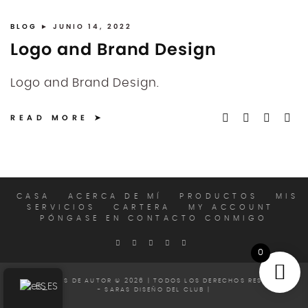
BLOG
► JUNIO 14, 2022
Logo and Brand Design
Logo and Brand Design.
READ MORE
CASA
ACERCA DE MÍ
PRODUCTOS
MIS
SERVICIOS
CARTERA
MY ACCOUNT
PÓNGASE EN CONTACTO CONMIGO
0
LOS DERECHOS DE AUTOR © 2026 | TODOS LOS DERECHOS RESERVADOS
ES
- SARAS DISEÑO DEL CLUB |