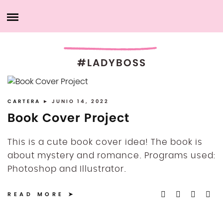
Saltar
CASA
al
contenido
ACERCA DE MÍ
#LADYBOSS
PRODUCTOS
MIS SERVICIOS
CARTERA
► JUNIO 14, 2022
Book Cover Project
CARTERA
This is a cute book cover idea! The book is
about mystery and romance. Programs used:
MY ACCOUNT
Photoshop and Illustrator.
PÓNGASE EN CONTACTO CONMIGO
READ MORE