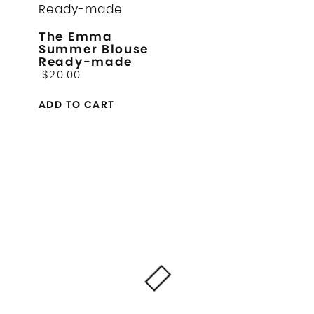
The Emma
Summer Blouse
Ready-made
$
20.00
Este
ADD TO CART
producto
tiene
múltiples
variantes.
Las
opciones
se
pueden
elegir
en
la
página