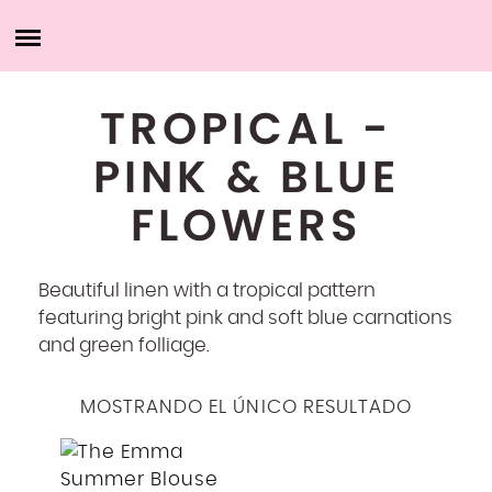
Saltar
CASA
al
contenido
ACERCA DE MÍ
TROPICAL -
PINK & BLUE
PRODUCTOS
FLOWERS
MIS SERVICIOS
CARTERA
Beautiful linen with a tropical pattern
featuring bright pink and soft blue carnations
MY ACCOUNT
and green folliage.
MOSTRANDO EL ÚNICO RESULTADO
PÓNGASE EN CONTACTO CONMIGO